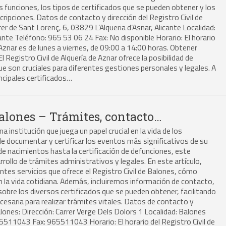
s funciones, los tipos de certificados que se pueden obtener y los
cripciones. Datos de contacto y dirección del Registro Civil de
rer de Sant Lorenç, 6, 03829 L’Alqueria d’Asnar, Alicante Localidad:
cante Teléfono: 965 53 06 24 Fax: No disponible Horario: El horario
e Aznar es de lunes a viernes, de 09:00 a 14:00 horas. Obtener
El Registro Civil de Alquería de Aznar ofrece la posibilidad de
ue son cruciales para diferentes gestiones personales y legales. A
incipales certificados…
Balones – Trámites, contacto…
na institución que juega un papel crucial en la vida de los
e documentar y certificar los eventos más significativos de su
 de nacimientos hasta la certificación de defunciones, este
arrollo de trámites administrativos y legales. En este artículo,
ntes servicios que ofrece el Registro Civil de Balones, cómo
en la vida cotidiana. Además, incluiremos información de contacto,
sobre los diversos certificados que se pueden obtener, facilitando
ecesaria para realizar trámites vitales. Datos de contacto y
Balones: Dirección: Carrer Verge Dels Dolors 1 Localidad: Balones
65511043 Fax: 965511043 Horario: El horario del Registro Civil de