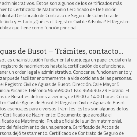
y administrativos. Estos son algunos de los certificados más
imiento Certificado de Matrimonio Certificado de Defunción
Voluntad Certificado de Contrato de Seguro de Cobertura de
de Vida y Estado ¿Qué es el Registro Civil de Adsubia? El Registro
pública que tiene como función principal…
Aguas de Busot – Trámites, contacto…
sot es una institución fundamental que juega un papel crucial en la
 registro de nacimientos hasta la certificación de defunciones,
ener un orden legal y administrativo. Conocer su funcionamiento y
izar puede facilitar enormemente la vida cotidiana de las personas.
el Registro Civil de Aguas de Busot: Dirección: Calle Mayor 5
incia: Alicante Teléfono: 965690061 Fax: 965690329 Horario: El
guas de Busot es de lunes a viernes, de 09:00 a 14:00 horas. Cómo
tro Civil de Aguas de Busot El Registro Civil de Aguas de Busot
ados esenciales para diversos trámites. Estos son algunos de los
r: Certificado de Nacimiento: Documento que acredita el
ificado de Matrimonio: Prueba oficial de la unión matrimonial.
tro del fallecimiento de una persona. Certificado de Actos de
persona dejó testamento. Certificado de Contrato de Seguro de