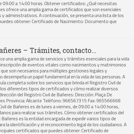
de 09:00 a 14:00 horas. Obtener certificados: ¿Qué necesitas
ones ofrece una amplia gama de certificados que son esenciales
 y administrativos. A continuación, se presenta una lista de los
puedes obtener: Certificado de Nacimiento: Documento que
Bañeres – Trámites, contacto…
ece una amplia gama de servicios y trámites esenciales para la vida
la inscripción de eventos vitales como nacimientos y matrimonios
s que son necesarios para múltiples gestiones legales y
o desempeña un papel fundamental en la vida de las personas. A
ía completa sobre los servicios que brinda el Registro Civil de
los diferentes tipos de certificados y cómo realizar diversos
rección del Registro Civil de Bañeres: Dirección: Plaça De
eres Provincia: Alicante Teléfono: 966567315 Fax: 965566668
 Civil de Bañeres es de lunes a viernes, de 09:00 a 14:00 horas,
adanos para realizar sus trámites. Cómo obtener certificados del
 de Bañeres es la entidad encargada de expedir varios tipos de
ra la identificación y el reconocimiento legal de los ciudadanos. A
incipales certificados que puedes obtener: Certificado de