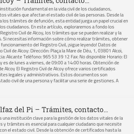
Alcoy – Trámites, contacto…
 institución fundamental en la vida civil de los ciudadanos,
os vitales que afectan el estado civil de las personas. Desde la
 los trámites de defunción, esta entidad juega un papel crucial en
e los ciudadanos. En este artículo, exploraremos a fondo los
Registro Civil de Alcoy, los trámites que se pueden realizar y la
s. Si necesitas información sobre cómo realizar trámites, obtener
 funcionamiento del Registro Civil, ¡sigue leyendo! Datos de
 Civil de Alcoy: Dirección: Plaça la Mare de Déu, 1, 03801 Alcoi,
cia: Alicante Teléfono: 965 53 39 12 Fax: No disponible Horario: El
coy es de lunes a viernes, de 09:00 a 14:00 horas. Obtención de
 de Alcoy El Registro Civil de Alcoy ofrece varios certificados
mites legales y administrativos. Estos documentos son
tado civil de una persona y facilitar una serie de gestiones. A
Alfaz del Pi – Trámites, contacto…
 es una institución clave para la gestión de los datos vitales de la
s y trámites es esencial para cualquier ciudadano que necesite
con el estado civil. Desde la obtención de certificados hasta la