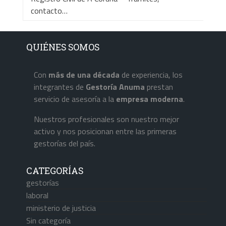
contacto…
QUIÉNES SOMOS
Con
más de una década
de experiencia, los
integrantes de
Gestoría Anuma
prestan
servicio de asesoría a la
empresa
moderna
.
Nuestros profesionales son nuestro mejor
activo y nos posicionan entre las primeras
gestorías del país.
CATEGORÍAS
gestorías
laboral
ministerio de justicia
Sin categoría