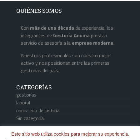
QUIÉNES SOMOS
Con
más de una década
de experiencia, los
integrantes de
Gestoría Anuma
prestan
servicio de asesoría a la
empresa
moderna
.
Nuestros profesionales son nuestro mejor
activo y nos posicionan entre las primeras
gestorías del país.
CATEGORÍAS
gestorías
laboral
ministerio de justicia
Sin categoría
Este sitio web utiliza cookies para mejorar su experiencia.