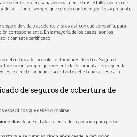
fallecimiento es necesaria principalmente tras el fallecimiento de
puede solicitarlo, siempre que cumpla con los requisitos y presente
gún seguro de vida o accidente y, si es así, con qué compañía, para
ación correspondiente. En la mayoría de los casos, son los
olicitan este certificado.
tud del certificado, no solo los familiares directos. Según el
er información siempre que presente la documentación requerida.
entesco directo, aunque el solicitante debe tener acceso a la
ificado de seguros de cobertura de
zos específicos que deben cumplirse:
uince días
desde el fallecimiento de la persona para poder
a hasta que se cumplan
cinco años
desde la defunción.