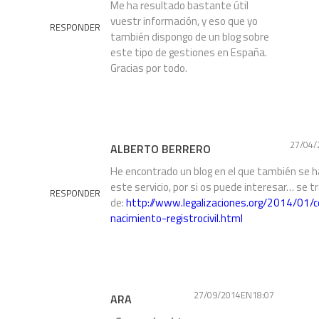
Me ha resultado bastante útil
vuestr información, y eso que yo
RESPONDER
también dispongo de un blog sobre
este tipo de gestiones en España.
Gracias por todo.
27/04/
ALBERTO BERRERO
He encontrado un blog en el que también se h
este servicio, por si os puede interesar… se t
RESPONDER
de:
http://www.legalizaciones.org/2014/01/ce
nacimiento-registrocivil.html
27/09/2014EN18:07
ARA