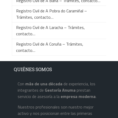
Registro Civil de A Baña – Trámites, contacto…
Registro Civil de A Pobra do Caramiñal –
Trámites, contacto…
Registro Civil de A Laracha – Trámites,
contacto…
Registro Civil de A Coruña – Trámites,
contacto…
QUIÉNES SOMOS
Con
más de una década
de experiencia, los
integrantes de
Gestoría Anuma
prestan
servicio de asesoría a la
empresa
moderna
.
Nuestros profesionales son nuestro mejor
activo y nos posicionan entre las primeras