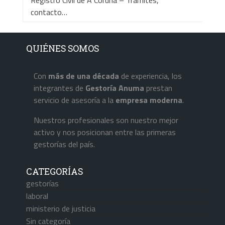
Registro Civil de A Coruña – Trámites,
contacto…
QUIÉNES SOMOS
Con
más de una década
de experiencia, los
integrantes de
Gestoría Anuma
prestan
servicio de asesoría a la
empresa
moderna
.
Nuestros profesionales son nuestro mejor
activo y nos posicionan entre las primeras
gestorías del país.
CATEGORÍAS
gestorías
laboral
ministerio de justicia
Sin categoría