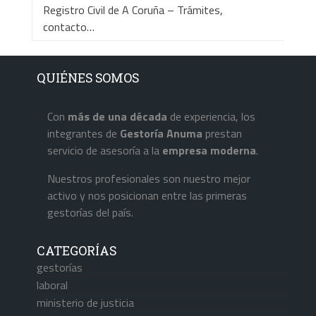
Registro Civil de A Coruña – Trámites,
contacto…
QUIÉNES SOMOS
Con
más de una década
de experiencia, los
integrantes de
Gestoría Anuma
prestan
servicio de asesoría a la
empresa
moderna
.
Nuestros profesionales son nuestro mejor
activo y nos posicionan entre las primeras
gestorías del país.
CATEGORÍAS
gestorías
laboral
ministerio de justicia