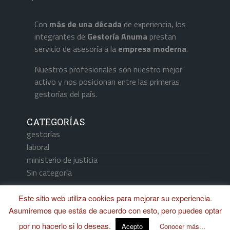
Con
más de una década
de experiencia, los
integrantes de
Gestoría Anuma
prestan
servicio de asesoría a la
empresa
moderna
.
Nuestros profesionales son nuestro mejor
activo y nos posicionan entre las primeras
gestorías del país.
CATEGORÍAS
gestorías
laboral
ministerio de justicia
Sin categoría
Este sitio web utiliza cookies para mejorar su experiencia.
Asumiremos que estás de acuerdo con esto, pero puedes optar
Aviso Legal / Política de Cookies
por no hacerlo si lo deseas.
Acepto
Conocer más...