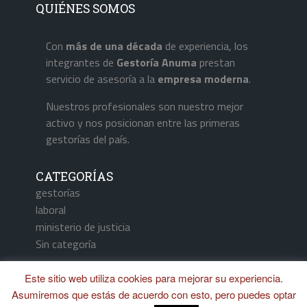
QUIÉNES SOMOS
Con
más de una década
de experiencia, los
integrantes de
Gestoría Anuma
prestan
servicio de asesoría a la
empresa
moderna
.
Nuestros profesionales son nuestro mejor
activo y nos posicionan entre las primeras
gestorías del país.
CATEGORÍAS
gestorías
laboral
ministerio de justicia
Sin categoría
Este sitio web utiliza cookies para mejorar su experiencia.
Asumiremos que estás de acuerdo con esto, pero puedes optar
Aviso Legal / Política de Cookies