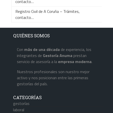
contacto…
Registro Civil de A Coruña – Trámites,
contacto…
QUIÉNES SOMOS
Con
más de una década
de experiencia, los
integrantes de
Gestoría Anuma
prestan
servicio de asesoría a la
empresa
moderna
.
Nuestros profesionales son nuestro mejor
activo y nos posicionan entre las primeras
gestorías del país.
CATEGORÍAS
gestorías
laboral