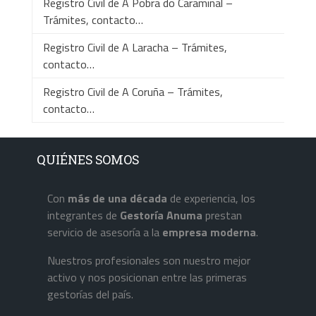
Registro Civil de A Pobra do Caramiñal –
Trámites, contacto…
Registro Civil de A Laracha – Trámites,
contacto…
Registro Civil de A Coruña – Trámites,
contacto…
QUIÉNES SOMOS
Con
más de una década
de experiencia, los
integrantes de
Gestoría Anuma
prestan
servicio de asesoría a la
empresa
moderna
.
Nuestros profesionales son nuestro mejor
activo y nos posicionan entre las primeras
gestorías del país.