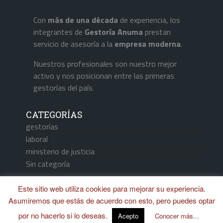
Con
más de una década
de experiencia, los
integrantes de
Gestoría Anuma
prestan
servicio de asesoría a la
empresa
moderna
.
Nuestros profesionales son nuestro mejor
activo y nos posicionan entre las primeras
gestorías del país.
CATEGORÍAS
gestorías
laboral
ministerio de justicia
Sin categoría
Este sitio web utiliza cookies para mejorar su experiencia.
Asumiremos que estás de acuerdo con esto, pero puedes optar
Aviso Legal / Política de Cookies
por no hacerlo si lo deseas.
Acepto
Conocer más...