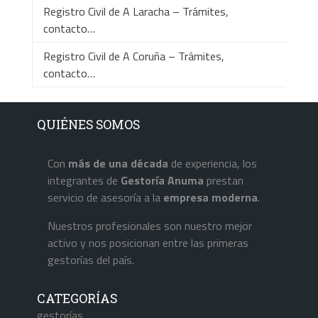
Registro Civil de A Laracha – Trámites,
contacto…
Registro Civil de A Coruña – Trámites,
contacto…
QUIÉNES SOMOS
Con
más de una década
de experiencia, los
integrantes de
Gestoría Anuma
prestan
servicio de asesoría a la
empresa
moderna
.
Nuestros profesionales son nuestro mejor
activo y nos posicionan entre las primeras
gestorías del país.
CATEGORÍAS
gestorías