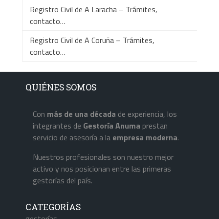
Registro Civil de A Laracha – Trámites,
contacto…
Registro Civil de A Coruña – Trámites,
contacto…
QUIÉNES SOMOS
Con
más de una década
de experiencia, los
integrantes de
Gestoría Anuma
prestan
servicio de asesoría a la
empresa
moderna
.
Nuestros profesionales son nuestro mejor
activo y nos posicionan entre las primeras
gestorías del país.
CATEGORÍAS
gestorías