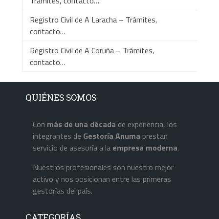
Trámites, contacto…
Registro Civil de A Laracha – Trámites,
contacto…
Registro Civil de A Coruña – Trámites,
contacto…
QUIÉNES SOMOS
Con
más de una década
de experiencia, los
integrantes de
Gestoría Anuma
prestan
servicio de asesoría a la
empresa
moderna
.
Nuestros profesionales son nuestro mejor
activo y nos posicionan entre las primeras
gestorías del país.
CATEGORÍAS