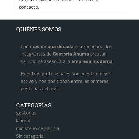
contacto…
QUIÉNES SOMOS
Con
más de una década
de experiencia, los
integrantes de
Gestoría Anuma
prestan
servicio de asesoría a la
empresa
moderna
.
Nuestros profesionales son nuestro mejor
activo y nos posicionan entre las primeras
gestorías del país.
CATEGORÍAS
gestorías
laboral
ministerio de justicia
Sin categoría