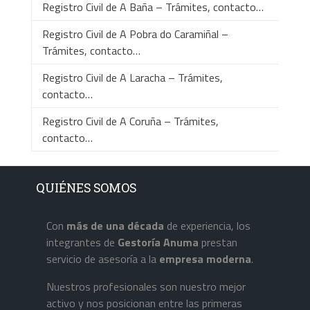
Registro Civil de A Baña – Trámites, contacto…
Registro Civil de A Pobra do Caramiñal –
Trámites, contacto…
Registro Civil de A Laracha – Trámites,
contacto…
Registro Civil de A Coruña – Trámites,
contacto…
QUIÉNES SOMOS
Con
más de una década
de experiencia, los
integrantes de
Gestoría Anuma
prestan
servicio de asesoría a la
empresa
moderna
.
Nuestros profesionales son nuestro mejor
activo y nos posicionan entre las primeras