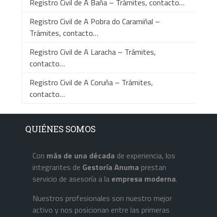
Registro Civil de A Baña – Trámites, contacto…
Registro Civil de A Pobra do Caramiñal –
Trámites, contacto…
Registro Civil de A Laracha – Trámites,
contacto…
Registro Civil de A Coruña – Trámites,
contacto…
QUIÉNES SOMOS
Con
más de una década
de experiencia, los
integrantes de
Gestoría Anuma
prestan
servicio de asesoría a la
empresa
moderna
.
Nuestros profesionales son nuestro mejor
activo y nos posicionan entre las primeras