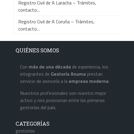
Registro Civil de A Laracha – Trámites,
contacto…
Registro Civil de A Coruña – Trámites,
contacto…
QUIÉNES SOMOS
Con
más de una década
de experiencia, los
integrantes de
Gestoría Anuma
prestan
servicio de asesoría a la
empresa
moderna
.
Nuestros profesionales son nuestro mejor
activo y nos posicionan entre las primeras
gestorías del país.
CATEGORÍAS
gestorías