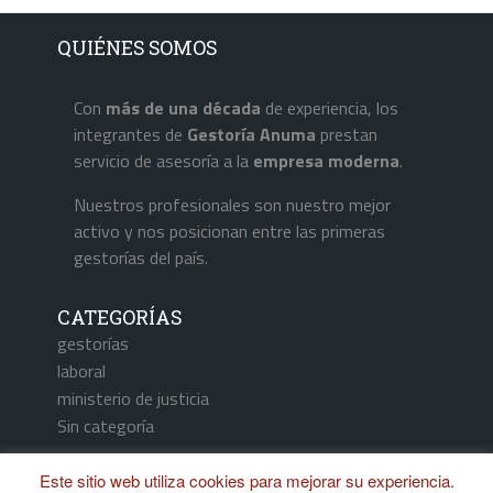
QUIÉNES SOMOS
Con
más de una década
de experiencia, los
integrantes de
Gestoría Anuma
prestan
servicio de asesoría a la
empresa
moderna
.
Nuestros profesionales son nuestro mejor
activo y nos posicionan entre las primeras
gestorías del país.
CATEGORÍAS
gestorías
laboral
ministerio de justicia
Sin categoría
Este sitio web utiliza cookies para mejorar su experiencia.