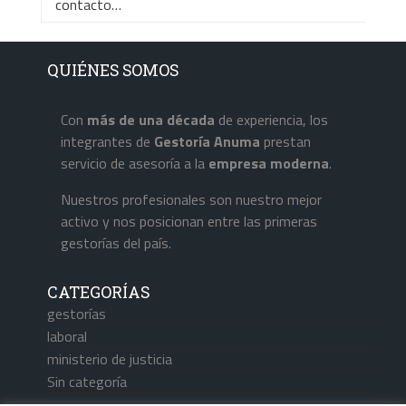
contacto…
QUIÉNES SOMOS
Con
más de una década
de experiencia, los
integrantes de
Gestoría Anuma
prestan
servicio de asesoría a la
empresa
moderna
.
Nuestros profesionales son nuestro mejor
activo y nos posicionan entre las primeras
gestorías del país.
CATEGORÍAS
gestorías
laboral
ministerio de justicia
Sin categoría