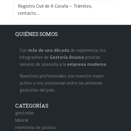
Registro Civil de A Coruña – Trámites,
contacto…
QUIÉNES SOMOS
Con
más de una década
de experiencia, los
integrantes de
Gestoría Anuma
prestan
servicio de asesoría a la
empresa
moderna
.
Nuestros profesionales son nuestro mejor
activo y nos posicionan entre las primeras
gestorías del país.
CATEGORÍAS
gestorías
laboral
ministerio de justicia