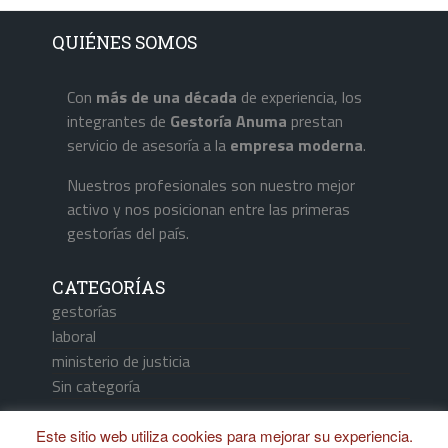
QUIÉNES SOMOS
Con
más de una década
de experiencia, los
integrantes de
Gestoría Anuma
prestan
servicio de asesoría a la
empresa
moderna
.
Nuestros profesionales son nuestro mejor
activo y nos posicionan entre las primeras
gestorías del país.
CATEGORÍAS
gestorías
laboral
ministerio de justicia
Sin categoría
Este sitio web utiliza cookies para mejorar su experiencia.