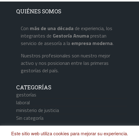
QUIÉNES SOMOS
Con
más de una década
de experiencia, los
integrantes de
Gestoría Anuma
prestan
servicio de asesoría a la
empresa
moderna
.
Nuestros profesionales son nuestro mejor
activo y nos posicionan entre las primeras
gestorías del país.
CATEGORÍAS
gestorías
laboral
ministerio de justicia
Sin categoría
Este sitio web utiliza cookies para mejorar su experiencia.