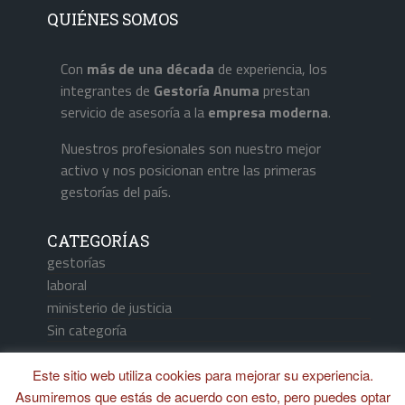
QUIÉNES SOMOS
Con
más de una década
de experiencia, los
integrantes de
Gestoría Anuma
prestan
servicio de asesoría a la
empresa
moderna
.
Nuestros profesionales son nuestro mejor
activo y nos posicionan entre las primeras
gestorías del país.
CATEGORÍAS
gestorías
laboral
ministerio de justicia
Sin categoría
Este sitio web utiliza cookies para mejorar su experiencia.
Asumiremos que estás de acuerdo con esto, pero puedes optar
Aviso Legal / Política de Cookies