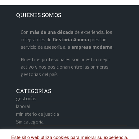
QUIÉNES SOMOS
Con
más de una década
de experiencia, los
integrantes de
Gestoría Anuma
prestan
servicio de asesoría a la
empresa
moderna
.
Nuestros profesionales son nuestro mejor
activo y nos posicionan entre las primeras
gestorías del país.
CATEGORÍAS
gestorías
laboral
ministerio de justicia
Sin categoría
Este sitio web utiliza cookies para mejorar su experiencia.