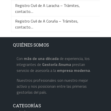
Registro Civil de A Laracha – Trámites,
contacto…
Registro Civil de A Coruña – Trámites,
contacto…
QUIÉNES SOMOS
Con
más de una década
de experiencia, los
integrantes de
Gestoría Anuma
prestan
servicio de asesoría a la
empresa
moderna
.
Nuestros profesionales son nuestro mejor
activo y nos posicionan entre las primeras
gestorías del país.
CATEGORÍAS