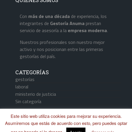
QUIÉNES SOMOS
Con
más de una década
de experiencia, los
integrantes de
Gestoría Anuma
prestan
servicio de asesoría a la
empresa
moderna
.
Nuestros profesionales son nuestro mejor
activo y nos posicionan entre las primeras
gestorías del país.
CATEGORÍAS
gestorías
laboral
ministerio de justicia
Sin categoría
Este sitio web utiliza cookies para mejorar su experiencia.
Asumiremos que estás de acuerdo con esto, pero puedes optar
Aviso Legal / Política de Cookies
por no hacerlo si lo deseas.