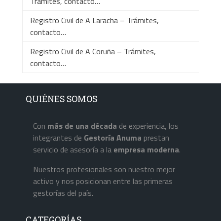
Trámites, contacto…
Registro Civil de A Laracha – Trámites,
contacto…
Registro Civil de A Coruña – Trámites,
contacto…
QUIÉNES SOMOS
Con
más de una década
de experiencia, los
integrantes de
Gestoría Anuma
prestan
servicio de asesoría a la
empresa
moderna
.
Nuestros profesionales son nuestro mejor
activo y nos posicionan entre las primeras
gestorías del país.
CATEGORÍAS