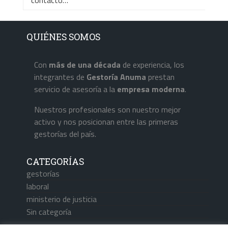
QUIÉNES SOMOS
Con
más de una década
de experiencia, los
integrantes de
Gestoría Anuma
prestan
servicio de asesoría a la
empresa
moderna
.
Nuestros profesionales son nuestro mejor
activo y nos posicionan entre las primeras
gestorías del país.
CATEGORÍAS
gestorías
laboral
ministerio de justicia
Sin categoría