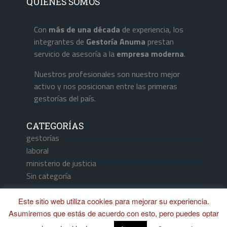
QUIÉNES SOMOS
Con
más de una década
de experiencia, los
integrantes de
Gestoría Anuma
prestan
servicio de asesoría a la
empresa
moderna
.
Nuestros profesionales son nuestro mejor
activo y nos posicionan entre las primeras
gestorías del país.
CATEGORÍAS
gestorías
laboral
ministerio de justicia
Sin categoría
Este sitio web utiliza cookies para mejorar su experiencia.
Asumiremos que estás de acuerdo con esto, pero puedes optar
Aviso Legal / Política de Cookies