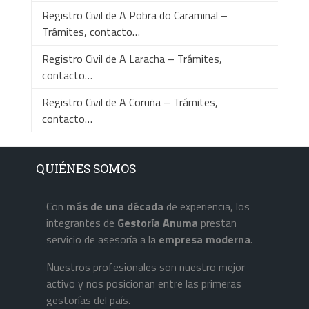
Registro Civil de A Pobra do Caramiñal –
Trámites, contacto…
Registro Civil de A Laracha – Trámites,
contacto…
Registro Civil de A Coruña – Trámites,
contacto…
QUIÉNES SOMOS
Con
más de una década
de experiencia, los
integrantes de
Gestoría Anuma
prestan
servicio de asesoría a la
empresa
moderna
.
Nuestros profesionales son nuestro mejor
activo y nos posicionan entre las primeras
gestorías del país.