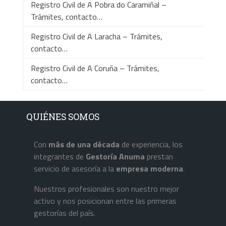
Registro Civil de A Pobra do Caramiñal –
Trámites, contacto…
Registro Civil de A Laracha – Trámites,
contacto…
Registro Civil de A Coruña – Trámites,
contacto…
QUIÉNES SOMOS
Con
más de una década
de experiencia, los
integrantes de
Gestoría Anuma
prestan
servicio de asesoría a la
empresa
moderna
.
Nuestros profesionales son nuestro mejor
activo y nos posicionan entre las primeras
gestorías del país.