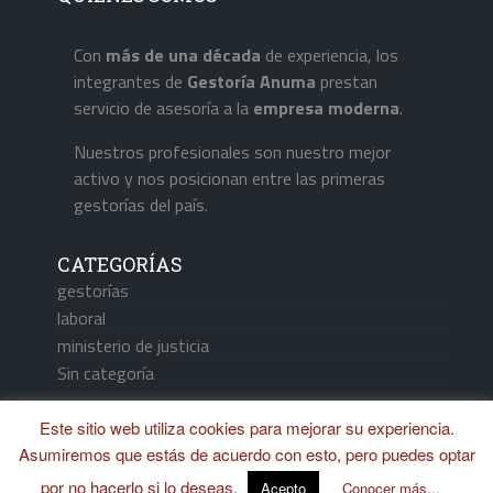
Con
más de una década
de experiencia, los
integrantes de
Gestoría Anuma
prestan
servicio de asesoría a la
empresa
moderna
.
Nuestros profesionales son nuestro mejor
activo y nos posicionan entre las primeras
gestorías del país.
CATEGORÍAS
gestorías
laboral
ministerio de justicia
Sin categoría
Este sitio web utiliza cookies para mejorar su experiencia.
Asumiremos que estás de acuerdo con esto, pero puedes optar
Aviso Legal / Política de Cookies
por no hacerlo si lo deseas.
Acepto
Conocer más...