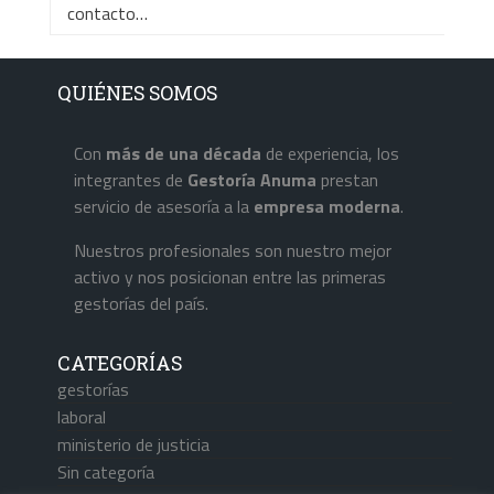
contacto…
QUIÉNES SOMOS
Con
más de una década
de experiencia, los
integrantes de
Gestoría Anuma
prestan
servicio de asesoría a la
empresa
moderna
.
Nuestros profesionales son nuestro mejor
activo y nos posicionan entre las primeras
gestorías del país.
CATEGORÍAS
gestorías
laboral
ministerio de justicia
Sin categoría