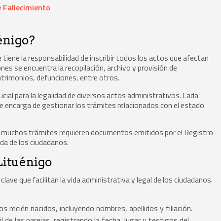
 Fallecimiento
uénigo?
ue tiene la responsabilidad de inscribir todos los actos que afectan
ones se encuentra la recopilación, archivo y provisión de
trimonios, defunciones, entre otros.
ucial para la legalidad de diversos actos administrativos. Cada
o se encarga de gestionar los trámites relacionados con el estado
s, muchos trámites requieren documentos emitidos por el Registro
vada de los ciudadanos.
Lituénigo
lave que facilitan la vida administrativa y legal de los ciudadanos.
s recién nacidos, incluyendo nombres, apellidos y filiación.
l de las parejas, registrando la fecha, lugar y testigos del