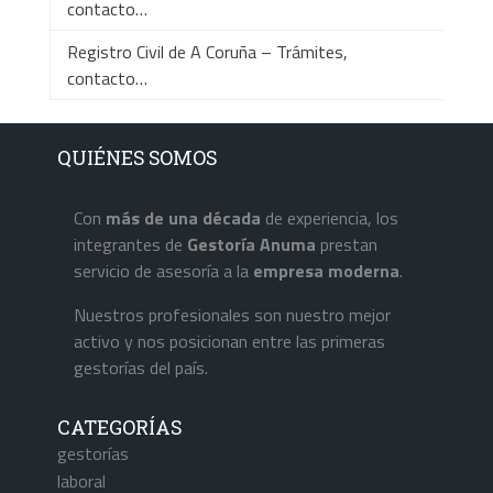
contacto…
Registro Civil de A Coruña – Trámites,
contacto…
QUIÉNES SOMOS
Con
más de una década
de experiencia, los
integrantes de
Gestoría Anuma
prestan
servicio de asesoría a la
empresa
moderna
.
Nuestros profesionales son nuestro mejor
activo y nos posicionan entre las primeras
gestorías del país.
CATEGORÍAS
gestorías
laboral