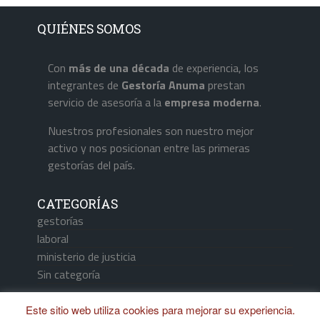
QUIÉNES SOMOS
Con
más de una década
de experiencia, los
integrantes de
Gestoría Anuma
prestan
servicio de asesoría a la
empresa
moderna
.
Nuestros profesionales son nuestro mejor
activo y nos posicionan entre las primeras
gestorías del país.
CATEGORÍAS
gestorías
laboral
ministerio de justicia
Sin categoría
Este sitio web utiliza cookies para mejorar su experiencia.