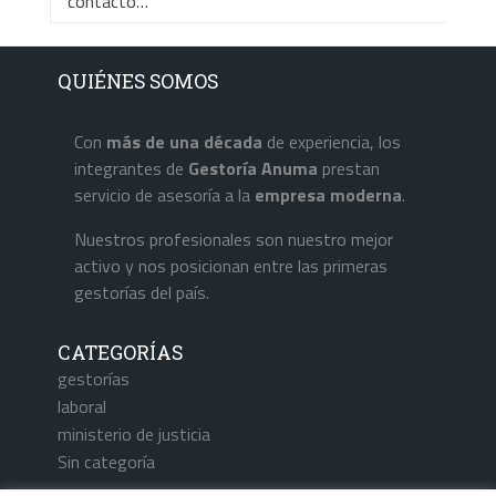
contacto…
QUIÉNES SOMOS
Con
más de una década
de experiencia, los
integrantes de
Gestoría Anuma
prestan
servicio de asesoría a la
empresa
moderna
.
Nuestros profesionales son nuestro mejor
activo y nos posicionan entre las primeras
gestorías del país.
CATEGORÍAS
gestorías
laboral
ministerio de justicia
Sin categoría